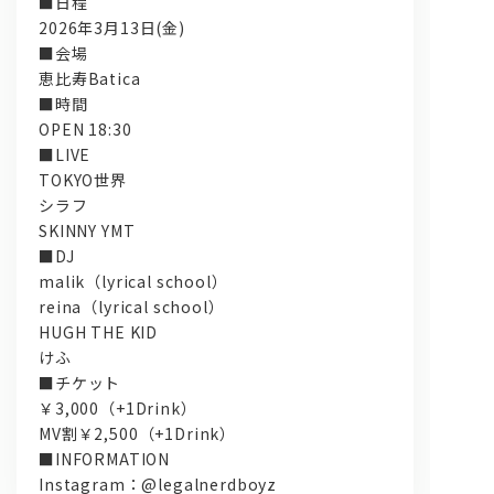
■日程
2026年3月13日(金)
■会場
恵比寿Batica
■時間
OPEN 18:30
■LIVE
TOKYO世界
シラフ
SKINNY YMT
■DJ
malik（lyrical school）
reina（lyrical school）
HUGH THE KID
けふ
■チケット
￥3,000（+1Drink）
MV割￥2,500（+1Drink）
■INFORMATION
Instagram：@legalnerdboyz