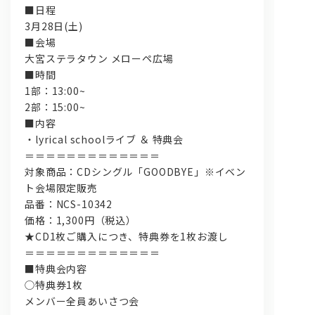
■日程
3月28日(土)
■会場
大宮ステラタウン メローペ広場
■時間
1部：13:00~
2部：15:00~
■内容
・lyrical schoolライブ ＆ 特典会
＝＝＝＝＝＝＝＝＝＝＝＝＝
対象商品：CDシングル「GOODBYE」※イベン
ト会場限定販売
品番：NCS-10342
価格：1,300円（税込）
★CD1枚ご購入につき、特典券を1枚お渡し
＝＝＝＝＝＝＝＝＝＝＝＝＝
■特典会内容
◯特典券1枚
メンバー全員あいさつ会