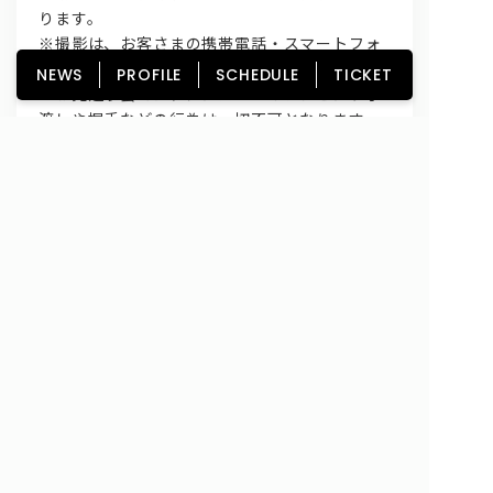
ります。
※撮影は、お客さまの携帯電話・スマートフォ
ンのみ可能です。
NEWS
PROFILE
SCHEDULE
TICKET
※お見送り会では、
メンバーへのプレゼント手
渡しや握手などの行為は一切不可となり
ます。
※お見送り会参加時に、メッセージボードは持
ち込み可能です。
HOME
NEWS
PROFILE
SCHEDULE
DISCOGRAPHY
GOODS
FAN CLUB
TICKET
Copyright© lyrical school official web site (リリカルスクール) All Rights
Reserved.