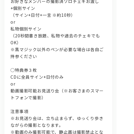
お好きなメンバーの撮影済ソロチェキお渡し
+個別サイン
（
サイン+日付+一言 ※約10秒）
or
私物個別サイン
（20秒間書き放題、
私物や過去のチェキでも
OK）
※黒マジック以外のペンが必要な場合は各自ご
持参ください
◯特典券３枚
CDに全員サイン+日付のみ
or
動画撮影可能お見送り会（※お客さまのスマー
トフォンで撮影）
注意事項
※お見送り会は、立ち止まらず、
ゆっくり歩き
ながらの撮影となります。
※動画のみ撮影可能で、静止画は撮影禁止とな