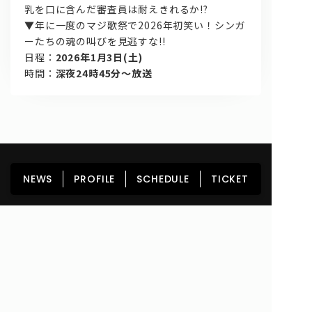
乳を口に含んだ審査員は耐えきれるか!?
▼年に一度のマジ歌祭で2026年初笑い！シンガ
ーたちの魂の叫びを見逃すな!!
日程：
2026年1月3日(土)
時間：
深夜24時45分～放送
HOME
NEWS
PROFILE
SCHEDULE
NEWS
PROFILE
SCHEDULE
TICKET
DISCOGRAPHY
GOODS
FAN CLUB
TICKET
Copyright© lyrical school official web site (リリカルスクール) All Rights
Reserved.