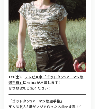
問い合わせ, 取材,出演依頼
lyrical school official web shop
1/3(土)、
テレビ東京「ゴッドタンSP マジ歌
選手権」
にreinaが出演します！
ぜひ放送をご覧ください！
「ゴッドタンSP マジ歌選手権」
▼人気芸人8組がマジで作った名曲を披露！牛