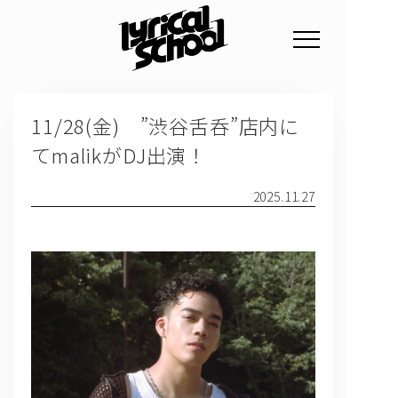
NEWS
11/28(金) ”渋谷舌呑”店内に
PROFILE
てmalikがDJ出演！
SCHEDULE
2025.11.27
DISCOGRAPHY
GOODS
FAN CLUB
TICKET