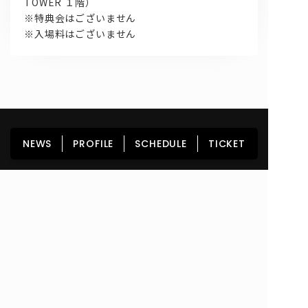
TOWER １階）
※特典会はございません
※入場料はございません
HOME
NEWS
PROFILE
SCHEDULE
NEWS
PROFILE
SCHEDULE
TICKET
DISCOGRAPHY
GOODS
FAN CLUB
TICKET
Copyright© lyrical school official web site (リリカルスクール) All Rights
Reserved.