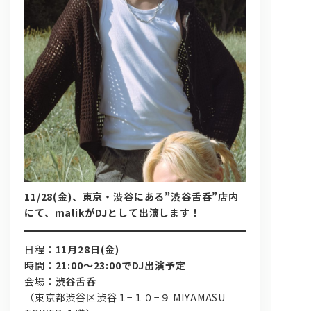
問い合わせ, 取材,出演依頼
lyrical school official web shop
11/28(金)、東京・渋谷にある”渋谷舌呑”店内
にて、malikがDJとして出演します！
日程：
11月28日(金)
時間：
21:00～23:00でDJ出演
予定
会場：
渋谷舌呑
（東京都渋谷区渋谷１−１０−９ MIYAMASU