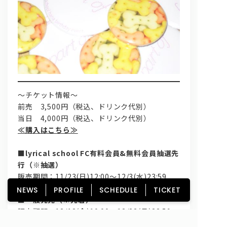
～チケット情報～
前売 3,500円（税込、ドリンク代別）
当日 4,000円（税込、ドリンク代別）
≪購入はこちら≫
■lyrical school FC有料会員&無料会員抽選先
行（※抽選）
販売期間：11/23(日)12:00～12/3(水)23:59
※登録のみの無料会員も購入可能です
NEWS
PROFILE
SCHEDULE
TICKET
■一般発売（※先着）
販売期間：12/12(金)10:00～12/22(月)23:59
入場順：FC有料会員→FC無料会員→一般