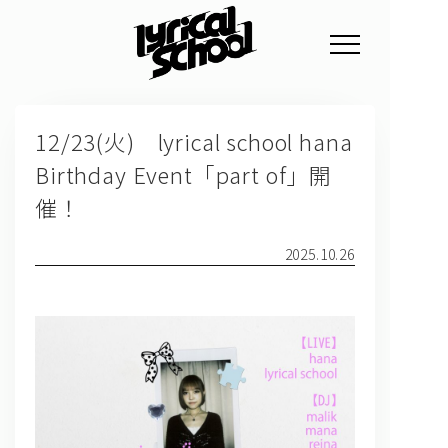
NEWS
12/23(火) lyrical school hana
PROFILE
Birthday Event「part of」開
SCHEDULE
催！
DISCOGRAPHY
2025.10.26
GOODS
FAN CLUB
TICKET