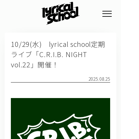
NEWS
10/29(水) lyrical school定期
PROFILE
ライブ「C.R.I.B. NIGHT
SCHEDULE
vol.22」開催！
DISCOGRAPHY
2025.08.25
GOODS
FAN CLUB
TICKET