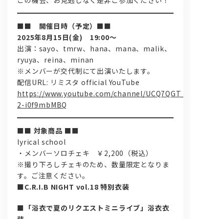
この機会、お見逃しなく是非ご参加ください！
■■ 開催日時（予
定）■■
2025年8月15日(金) 19:00～
出演：sayo、tmrw、hana、mana、malik、
ryuya、reina、minan
※メンバーが交代制にて出演いたします。
配信URL: リミスタ official YouTube
https://www.youtube.com/channel/UCQ7QGT_v6Si-
2-i0f9mbMBQ
■■ 対象商品 ■■
lyrical school
・メンバーソロチェキ ￥2,200（税込）
※撮り下ろしチェキのため、数量限定となりま
す。ご注意ください。
■C.R.I.B NIGHT vol.18 特別衣装
■「浴衣で夏のリクエストミニライブ」浴衣衣