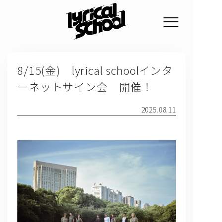
NEWS
8/15(金) lyrical schoolインタ
PROFILE
ーネットサイン会 開催！
SCHEDULE
2025.08.11
DISCOGRAPHY
GOODS
FAN CLUB
TICKET