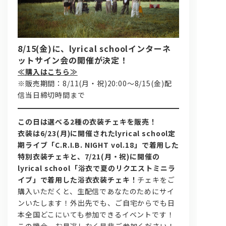
8/15(金)に、lyrical schoolインターネ
ットサイン会
の開催が決定！
≪購入はこちら≫
※販売期間：8/11(月・祝)20:00～8/15(金)配
信当日締切時間まで
問い合わせ, 取材,出演依頼
この日は選べる2種の衣装チェキを販売！
lyrical school official web shop
衣装は6/23(月)に開催されたlyrical school定
期ライブ「C.R.I.B. NIGHT vol.18」で着用した
特別衣装チェキと、7/21(月・祝)に開催の
lyrical school「浴衣で夏のリクエストミニラ
イブ」で着用した浴衣衣装チェキ！
チェキをご
購入いただくと、生配信であなたのためにサイ
ンいたします！外出先でも、ご自宅からでも日
本全国どこにいても参加できるイベントです！