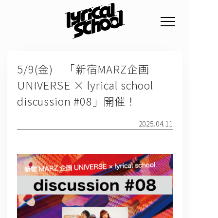
NEWS
5/9(金) 「新宿MARZ企画
PROFILE
UNIVERSE × lyrical school
SCHEDULE
discussion #08」開催！
DISCOGRAPHY
2025.04.11
GOODS
FAN CLUB
TICKET