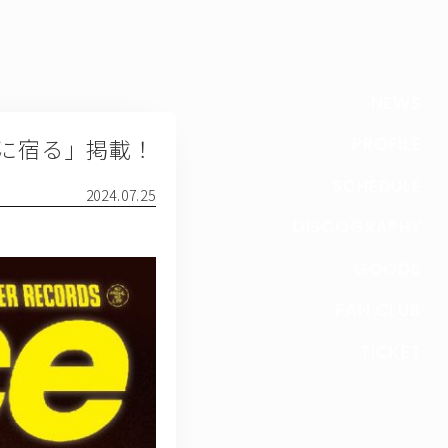
NEWS
細部に宿る」掲載！
PROFILE
SCHEDULE
2024.07.25
DISCOGRAPHY
GOODS
FAN CLUB
TICKET