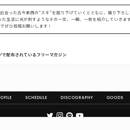
が出会った古今東西の“スキ”を掘り下げていくとともに、撮り下ろ
った生活に光が刺すようなその一文、一瞬、一枚を紹介していきま
」
でぜひ投稿お願いします！
ド
で配布されているフリーマガジン
OFILE
SCHEDULE
DISCOGRAPHY
GOODS
Copyright© lyrical school official web site (リリカルスクール) All Rights Reserved.