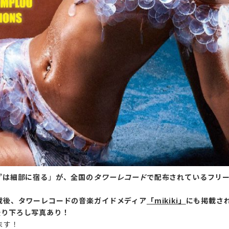
キ”は細部に宿る
」
が、全国の
タワーレコード
で配布されているフリ
掲載後、タワーレコードの音楽ガイドメディア
「mikiki」
にも掲載さ
撮り下ろし写真あり！
ます！