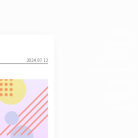
NEWS
PROFILE
SCHEDULE
2024.07.12
DISCOGRAPHY
GOODS
FAN CLUB
TICKET