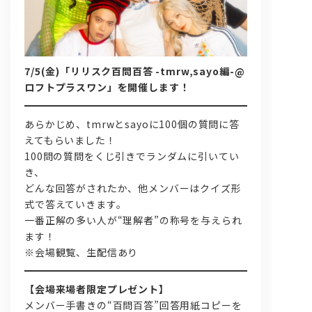
7/5(金)「リリスク百問百答 -tmrw,sayo編-@
ロフトプラスワン」を開催します！
あらかじめ、tmrwとsayoに100個の質問に答
問い合わせ, 取材,出演依頼
えてもらいました！
100問の質問をくじ引きでランダムに引いてい
き、
lyrical school official web shop
どんな回答がされたか、他メンバーはクイズ形
式で答えていきます。
一番正解の多い人が“理解者”の称号を与えられ
ます！
※会場観覧、生配信あり
【会場来場者限定プレゼント】
メンバー手書きの“百問百答”回答用紙コピーを