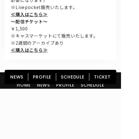
必要になります）
※Livepocket販売いたします。
≪購入はこちら≫
～配信チケット～
￥1,500
※キャスマーケットにて販売いたします。
※2週間のアーカイブあり
≪購入はこちら≫
NEWS
PROFILE
SCHEDULE
TICKET
HOME
NEWS
PROFILE
SCHEDULE
DISCOGRAPHY
GOODS
FAN CLUB
TICKET
Copyright© lyrical school official web site (リリカルスクール) All Rights
Reserved.