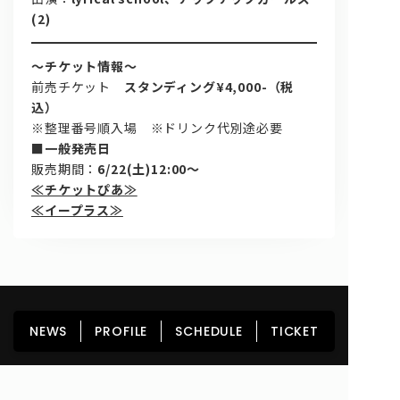
(2)
～チケット情報～
前売チケット
スタンディング¥4,000-（税
込）
※整理番号順入場 ※ドリンク代別途必要
■一般発売日
販売期間：
6/22(土)12:00〜
≪チケットぴあ≫
≪イープラス≫
HOME
NEWS
PROFILE
SCHEDULE
NEWS
PROFILE
SCHEDULE
TICKET
DISCOGRAPHY
GOODS
FAN CLUB
TICKET