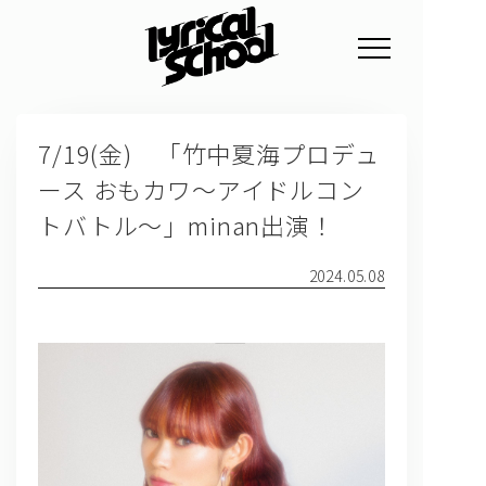
NEWS
7/19(金) 「竹中夏海プロデュ
PROFILE
ース おもカワ〜アイドルコン
SCHEDULE
トバトル〜」minan出演！
DISCOGRAPHY
2024.05.08
GOODS
FAN CLUB
TICKET