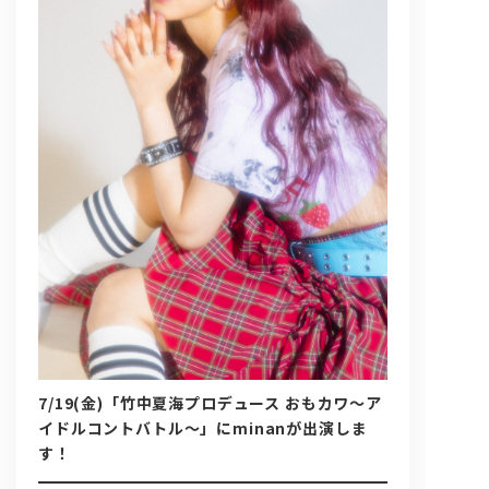
問い合わせ, 取材,出演依頼
lyrical school official web shop
7/19(金)「竹中夏海プロデュース おもカワ〜ア
イドルコントバトル〜」にminanが出演しま
す！