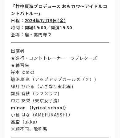
「竹中夏海プロデュース おもカワ〜アイドルコ
ントバトル〜」
日程：
2024年7月19日(金)
時間：
開場19:00／開演19:30
会場：
座・高円寺２
出演者
★進行・コントトレーナー ラブレターズ
★練習生
岸本 ゆめの
鍛治島 彩（アップアップガールズ（２）)
律月 ひかる（いぎなり東北産)
齋藤 有紗（ラフ×ラフ)
中江 友梨（東京女子流）
minan （lyrical school）
小島 はな（AMEFURASSHI ）
茜空（ukka）
※順不同、敬称略