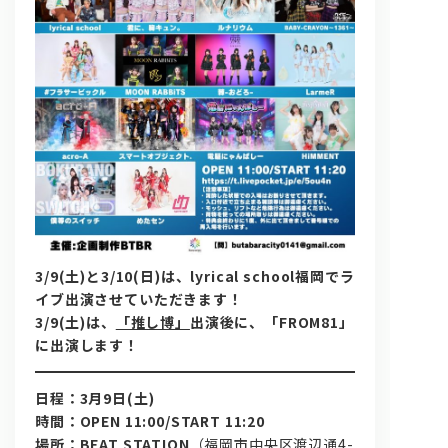
問い合わせ, 取材,出演依頼
lyrical school official web shop
3/9(土)と3/10(日)は、lyrical school福岡でラ
イブ出演させていただきます！
3/9(土)は、
「推し博」
出演後に、「FROM81」
に出演します！
日程：3月9日(土)
時間：OPEN 11:00/START 11:20
場所：BEAT STATION
（福岡市中央区渡辺通4-