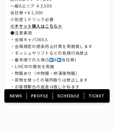
一般Aエリア ￥3,500
当日券 +￥1,000
※別途１ドリンク必要
≪チケット購入はこちら≫
●注意事項
・会場キャパ360人
・会場規定の感染防止対策を実施致します
・モッシュやリフトなどの危険行為禁止
・番号順での入場(S
A
当日券)
・LIVE中の換気を実施
・物販あり（中物販・終演後物販）
・荷物を使っての場所取りは禁止します
・お客様都合の返金は致しかねます
・再入場可（ドリンク不要）
NEWS
PROFILE
SCHEDULE
TICKET
HOME
NEWS
PROFILE
SCHEDULE