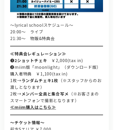
～lyrical schoolスケジュール～
20:00～ ライブ
21:30～ 物販&特典会
≪特典会レギュレーション≫
➊
2ショットチェキ
￥2,000(tax in)
➋miim版「moonlight」（ダウンロード版）
購入者特典 ￥1,100(tax in)
1枚→
ランダムチェキ1枚
（※スタッフからのお
渡しとなります）
2枚→
メンバー全員と集合写メ
（※お客さまの
スマートフォンで撮影となります）
≪miim購入はこちら≫
～チケット情報～
前方Sエリア ￥7,000