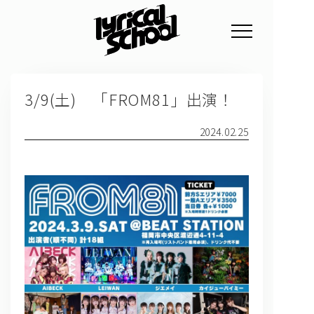
NEWS
3/9(土) 「FROM81」出演！
PROFILE
SCHEDULE
2024.02.25
DISCOGRAPHY
GOODS
FAN CLUB
TICKET