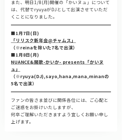
また、明日1/8(月)開催の「かいヌュ」について
は、代替でryuyaがDJとして出演させていただ
くことになりました。
■1月7日(日)
「リリスク新年会@チャムス」
（※reinaを除いた7名で出演）
■1月8日(月)
問い合わせ, 取材,出演依頼
NUANCE&開歌-かいか- presents「かいヌ
ュ」
（※ryuya(DJ),sayo,hana,mana,minanの
lyrical school official web shop
5名で出演）
ファンの皆さま並びに関係各位には、ご心配と
ご迷惑をお掛けいたしますが、
何卒ご理解いただきますよう宜しくお願い申し
上げます。