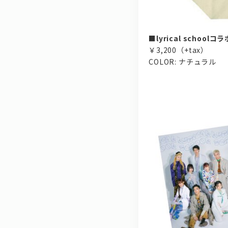
■lyrical school
￥3,200（+tax）
COLOR: ナチュラル