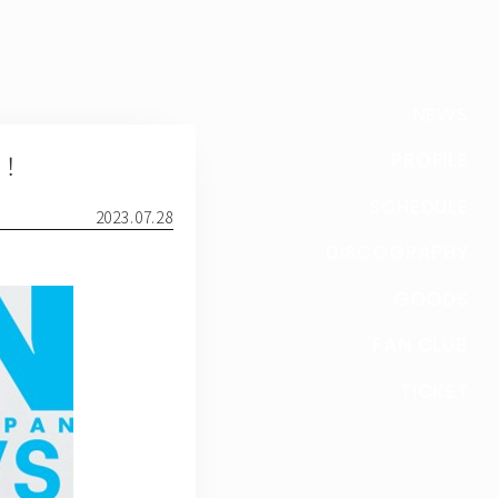
NEWS
売！
PROFILE
SCHEDULE
2023.07.28
DISCOGRAPHY
GOODS
FAN CLUB
TICKET