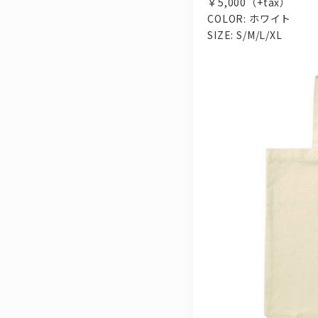
￥5,000（+tax）
COLOR: ホワイト
SIZE: S/M/L/XL