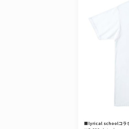
■lyrical schoolコ