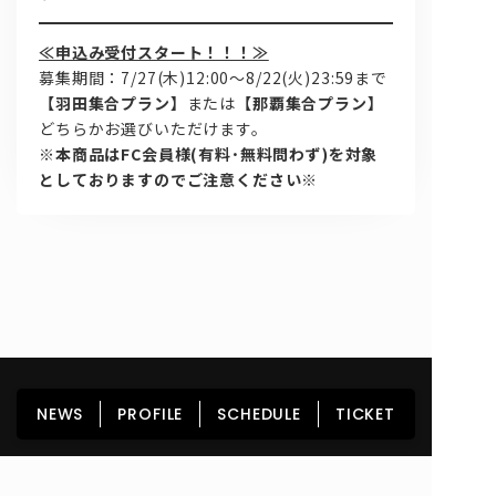
≪申込み受付スタート！！！≫
募集期間：7/27(木)12:00～8/22(火)23:59まで
【羽田集合プラン】
または
【那覇集合プラン】
どちらかお選びいただけます。
※本商品はFC会員様(有料･無料問わず)を対象
としておりますのでご注意ください※
問い合わせ, 取材,出演依頼
lyrical school official web shop
HOME
NEWS
PROFILE
SCHEDULE
NEWS
PROFILE
SCHEDULE
TICKET
DISCOGRAPHY
GOODS
FAN CLUB
TICKET