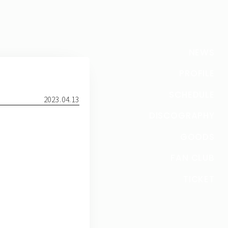
NEWS
！
PROFILE
SCHEDULE
2023.04.13
DISCOGRAPHY
GOODS
FAN CLUB
TICKET