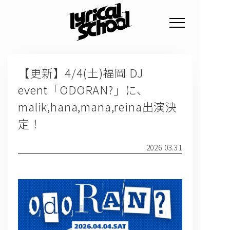
NEWS
【更新】4/4(土)福岡 DJ
PROFILE
event「ODORAN?」に、
SCHEDULE
malik,hana,mana,reina出演決
DISCOGRAPHY
定！
GOODS
2026.03.31
FAN CLUB
TICKET