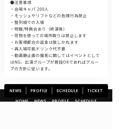
●注意事項
・会場キャパ 200人
・モッシュやリフトなどの危険行為禁止
・整列順での入場
・物販/特典会あり（終演後）
・荷物を使っての場所取りは禁止します
・お客様都合の返金は致しかねます
・再入場可能ドリンク代不要
・動画静止画の撮影に関してはイベントとして
はNG、
出演グループが普段OKであればグルー
プの方針に従います。
NEWS
PROFILE
SCHEDULE
TICKET
HOME
NEWS
PROFILE
SCHEDULE
DISCOGRAPHY
GOODS
FAN CLUB
TICKET