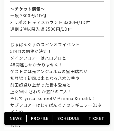
～チケット情報～
一般 3800円/1D付
X リポスト ディスカウント 3300円/1D付
遅割 2時以降入場 2500円/1D付
じゃぱんぐ♪のスピンオフイベント
5回目の開催が決定！
メインフロアーはハロプロと
48関連しかかかりません！
ゲストには元アンジュルムの室田瑞希が
初登場！初回以来となる八木沙季や
前回超盛り上がった橋本愛奈と
上々軍団 さわやか五郎の二人！
そしてlyrical schoolからmana & malik！
サブフロアーはじゃぱんぐ♪のレギュラーDJタ
イムや
企画ものもてんこ盛り！ショーやGOGOタイム
NEWS
PROFILE
SCHEDULE
TICKET
など、