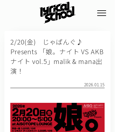
NEWS
2/20(金) じゃぱんぐ♪
PROFILE
Presents 「娘。ナイト VS AKB
SCHEDULE
ナイト vol.5」malik & mana出
DISCOGRAPHY
演！
GOODS
2026.01.15
FAN CLUB
TICKET