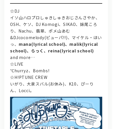
☆DJ
イソ山ハロプロしゅきしゅきおじさんさやか、
OSH、ケソ、DJ Komogi、SIKAO、妹尾ころ
り、Nachu、翡翠、ポメ山あむ
&DJcocomelody(ピューパ!!)、マイケル・ほい
っ、
mana(lyrical school)、malik(lyrical
school)、らっく、reina(lyrical school)
and more…
☆LIVE
℃hurryz、Bombs!
☆H!PTUNE CREW
いがり、大泉スバル(お休み)、K10、ぴーり
ん、Locci。