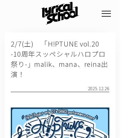
NEWS
2/7(土) 「H!PTUNE vol.20
PROFILE
-10周年スッペシャルハロプロ
SCHEDULE
祭り-」malik、mana、reina出
DISCOGRAPHY
演！
GOODS
2025.12.26
FAN CLUB
TICKET