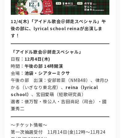
12/4(木)「アイドル歌会＠師走スペシャル」午
後の部に、lyrical school reinaが出演しま
す！
「アイドル歌会＠師走スペシャル」
日程：
12月4日(木)
問い合わせ, 取材,出演依頼
時間：
午後の部 14時開演
会場：
池袋・シアターミクサ
lyrical school official web shop
午後の部 出演：安部若菜（NMB48）、律月ひ
かる（いぎなり東北産）、
reina（lyrical
school）
、宮田愛萌（短歌研究員）
選者：俵万智・笹公人・吉田尚記（司会）・國
兼秀二
～チケット情報～
第一次抽選受付 11月14日(金)12時〜11月24