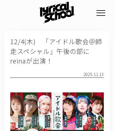
NEWS
12/4(木) 「アイドル歌会＠師
PROFILE
走スペシャル」午後の部に
SCHEDULE
reinaが出演！
DISCOGRAPHY
2025.11.13
GOODS
FAN CLUB
TICKET