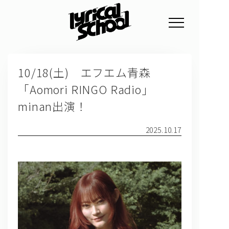
NEWS
10/18(土) エフエム青森
PROFILE
「Aomori RINGO Radio」
SCHEDULE
minan出演！
DISCOGRAPHY
2025.10.17
GOODS
FAN CLUB
TICKET