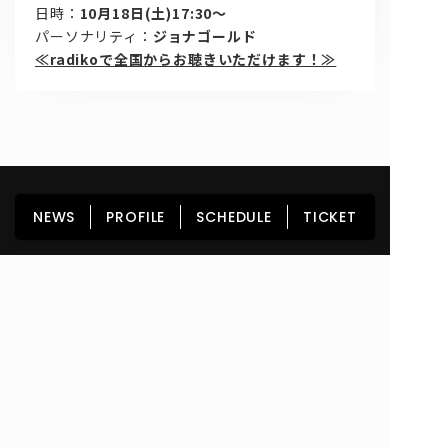
日時：
10月18日(土)17:30～
パーソナリティ：
ジョナゴールド
≪radikoで全国からお聴きいただけます！≫
HOME
NEWS
PROFILE
SCHEDULE
NEWS
PROFILE
SCHEDULE
TICKET
DISCOGRAPHY
GOODS
FAN CLUB
TICKET
Copyright© lyrical school official web site (リリカルスクール) All Rights
Reserved.