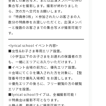
全員との集合写メ、または出演メンバーのみの
集合写メを撮影します。撮影が終わりました
ら、次の方へ交代をお願いします。
※「特典券3枚」×参加されたいお客さまの人
数分の特典券をお渡しいただくと、出演メンバ
ーと複数のお客さまでの集合写メが撮影可能で
す。
<lyrical school イベント内容>
■女性&お子さま専用エリア設置。
（小学生以下のお子さまをお連れの保護者の方
も、一緒にエリアにお入りいただけます。）
■イベント会場の前方に、優先エリア設置。
※会場にてＣＤを購入された方を対象に、【整
理番号付き優先入場券】をお渡しします。
※優先エリアの後ろに、フリー観覧の方の観覧
エリアを設置。
■lyrical schoolライブは、全編撮影可能！
※特典会は撮影不可となります。
※静止画、動画ともに撮影可能です。