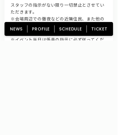
スタッフの指示がない限り一切禁止とさせてい
ただきます。
※会場周辺での徹夜などの近隣住民、また他の
お客様に怪我をさせてしまう可能性のある危険
NEWS
PROFILE
SCHEDULE
TICKET
な行為は禁止させていただきます。
※イベント当日は係員の指示に必ず従ってくだ
さい。係員の指示に従っていただけない場
合、 イベントへのご参加をお断りすることが
ございます。また、近隣店舗へのご迷惑となる
行為も禁止させていただきます。
※他のお客様のご迷惑となる行為、また係員の
指示に従わずに生じた事故に関しましては、弊
店・主催者は一切責任を負いかねます。
※諸事情によりイベントの内容に変更が出る場
合や、イベント自体が中止になる場合がござい
ます。
以上注意事項を守れない、スタッフのご案内等
に従えないお客さまはご参加をお断りまたはご
退場いただきます。